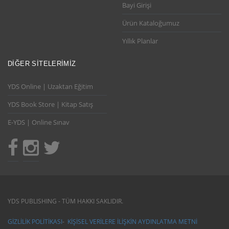
Bayi Girişi
Ürün Kataloğumuz
Yıllık Planlar
DIĞER SITELERIMIZ
YDS Online | Uzaktan Eğitim
YDS Book Store | Kitap Satış
E-YDS | Online Sınav
YDS PUBLISHING - TÜM HAKKI SAKLIDIR.
GIZLILIK POLITIKASI
-
KIŞISEL VERILERE İLIŞKIN AYDINLATMA METNI