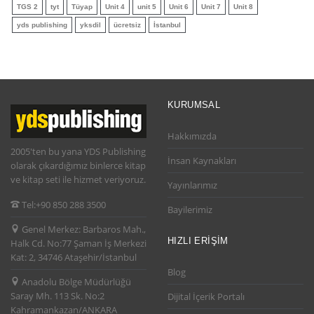
TGS 2
tyt
Tüyap
Unit 4
unit 5
Unit 6
Unit 7
Unit 8
yds publishing
yksdil
ücretsiz
İstanbul
KURUMSAL
Hakkımızda
2005'ten bu yana YDS Publishing
İnsan Kaynakları
olarak çıkardığımız binlerce kitap
ve kitap seti ile hizmet veriyoruz.
Yayınlarımız
Tel:
+90 850 288 3500
Bayilerimiz
Genel Merkez:
Barbaros Mah.,
HIZLI ERIŞIM
Halk Cd. No:77 Şaman İş Merkezi
Kat: 2, 34746 Ataşehir/İstanbul
Blog
Anadolu Bölge Müdürlüğü
Saray Mh. 113 Sk. No:2
Dijital İçerik Portalı
Kahramankazan/ANKARA