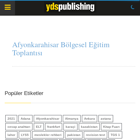
Afyonkarahisar Bölgesel Eğitim
Toplantısı
Popüler Etiketler
2021
Adana
Afyonkarahisar
Almanya
Ankara
astana
cevap anahtarı
ELT
frankfurt
karaçi
kazakistan
Kitap Fuarı
lahor
LYS5
meslekler rehberi
pakistan
revision test
TGS 1